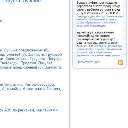
. Покупка. Лучшие
Здравствуйте.. мы недавно
переехали в этот город , хочу
своего ребенка устроит в сад
?..
Гуля 22 декабря 2017, 08:41 //
Очередь в детский сад. Узнать номер
очереди - Электронные услуги в
я!
сфере образования: заявление,
получение информации
здравствуйте,подскажите
пожалуйста,вот хотела
посмотреть очередь в дет.
сад., а номер..
Мария 17 июня
2016, 11:15 //
Очередь в детский сад.
Узнать номер очереди - Электронные
а. Лучшие предложения! (8)
,
услуги в сфере образования:
едложения! (8)
,
Запчасти. Грузовой
заявление, получение информации
ти. Спецтехника. Продажа. Покупка.
Посмотреть все
Снегоходы. Продажа. Покупка.
Лучшие предложения! (6)
,
Запчасти.
Автомагазины. Автоаксессуары.
,
Автомойки
,
Автостоянки. Паркинг
,
ск АЗС по регионам, компаниям и