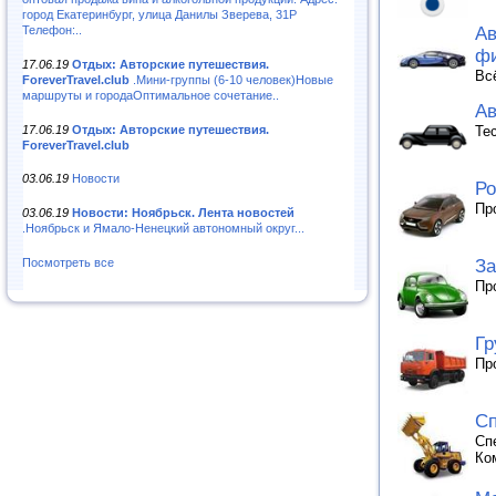
город Екатеринбург, улица Данилы Зверева, 31Р
Телефон:..
Ав
ф
17.06.19
Отдых: Авторские путешествия.
Вс
ForeverTravel.club
.Мини-группы (6-10 человек)Новые
маршруты и городаОптимальное сочетание..
Ав
17.06.19
Отдых: Авторские путешествия.
Те
ForeverTravel.club
03.06.19
Новости
Ро
Пр
03.06.19
Новости: Ноябрьск. Лента новостей
.Ноябрьск и Ямало-Ненецкий автономный округ...
За
Посмотреть все
Пр
Гр
Пр
Сп
Сп
Ко