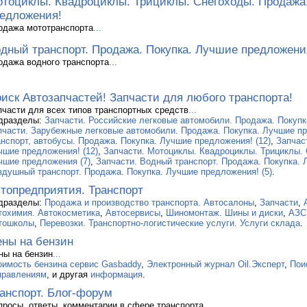
тоциклы. Квадроциклы. Трициклы. Снегоходы. Продажа
едложения!
одажа мототранспорта
...
дный транспорт. Продажа. Покупка. Лучшие предложени
одажа водного транспорта
...
иск Автозапчастей! Запчасти для любого транспорта!
пчасти для всех типов транспортных средств
...
дразделы:
Запчасти. Российские легковые автомобили. Продажа. Покупк
пчасти. Зарубежные легковые автомобили. Продажа. Покупка. Лучшие пр
анспорт, автобусы. Продажа. Покупка. Лучшие предложения! (12)
,
Запчас
чшие предложения! (12)
,
Запчасти. Мотоциклы. Квадроциклы. Трициклы. 
чшие предложения (7)
,
Запчасти. Водный транспорт. Продажа. Покупка. 
здушный транспорт. Продажа. Покупка. Лучшие предложения! (5)
.
топредприятия. Транспорт
дразделы:
Продажа и производство транспорта. Автосалоны
,
Запчасти
,
тохимия. Автокосметика
,
Автосервисы
,
Шиномонтаж. Шины и диски
,
АЗС
тошколы
,
Перевозки. Транспортно-логистические услуги. Услуги склада
.
ны на бензин
ны на бензин
...
оимость бензина сервис Gasbaddy
,
Электронный журнал Oil.Эксперт
,
Пои
правлениям
, и другая
информация
.
анспорт. Блог-форум
просы, ответы, комментарии в сфере транспорта
...