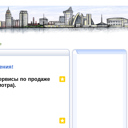
е
ения!
ервисы по продаже
отра).