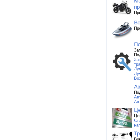
Мо
пр
Пр
Во
Пр
По
За
По
За
тр
Лу
Лу
Во
Ав
По
Ав
Ав
Це
Це
Ст
на
Тр
Во