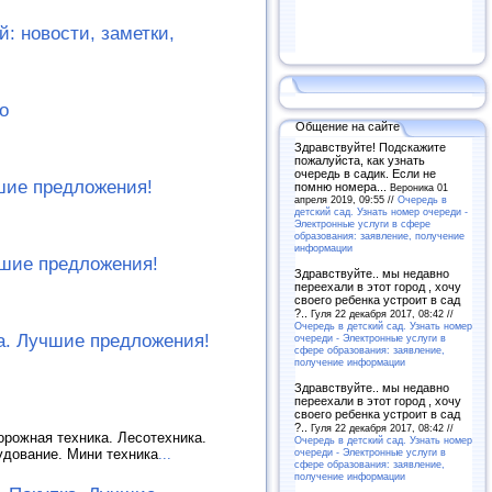
: новости, заметки,
о
Общение на сайте
Здравствуйте! Подскажите
пожалуйста, как узнать
очередь в садик. Если не
шие предложения!
помню номера...
Вероника 01
апреля 2019, 09:55 //
Очередь в
детский сад. Узнать номер очереди -
Электронные услуги в сфере
образования: заявление, получение
информации
чшие предложения!
Здравствуйте.. мы недавно
переехали в этот город , хочу
своего ребенка устроит в сад
?..
Гуля 22 декабря 2017, 08:42 //
Очередь в детский сад. Узнать номер
ка. Лучшие предложения!
очереди - Электронные услуги в
сфере образования: заявление,
получение информации
Здравствуйте.. мы недавно
переехали в этот город , хочу
своего ребенка устроит в сад
?..
Гуля 22 декабря 2017, 08:42 //
орожная техника. Лесотехника.
Очередь в детский сад. Узнать номер
очереди - Электронные услуги в
удование. Мини техника
...
сфере образования: заявление,
получение информации