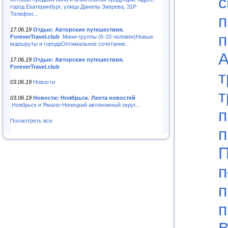
с
город Екатеринбург, улица Данилы Зверева, 31Р
Телефон:..
п
17.06.19
Отдых: Авторские путешествия.
п
ForeverTravel.club
.Мини-группы (6-10 человек)Новые
маршруты и городаОптимальное сочетание..
А
17.06.19
Отдых: Авторские путешествия.
ForeverTravel.club
т
03.06.19
Новости
т
03.06.19
Новости: Ноябрьск. Лента новостей
.Ноябрьск и Ямало-Ненецкий автономный округ...
п
Посмотреть все
п
П
п
п
п