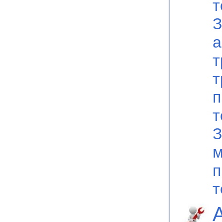
т
З
а
т
т
п
т
З
м
п
т