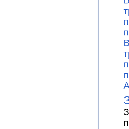
т
п
п
т
п
п
А
З
п