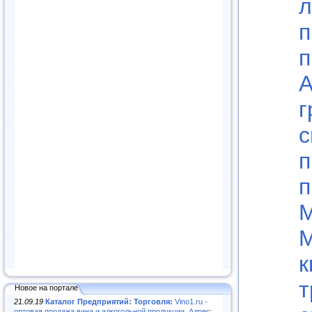
л
п
п
А
г
с
п
п
М
М
к
т
Новое на портале
21.09.19
Каталог Предприятий: Торговля:
Vino1.ru -
оптовая продажа вина и алкогольной продукции. Адрес: