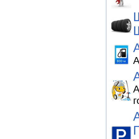
А
А
г