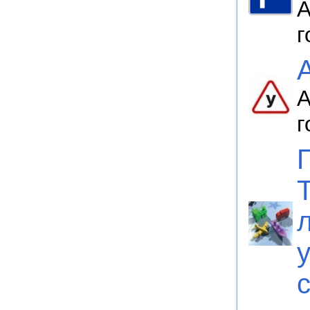
А
г
А
г
у