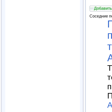
Добавить
Соседние п
Т
т
п
П
А