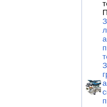
т
П
З
л
а
п
т
З
г
а
с
п