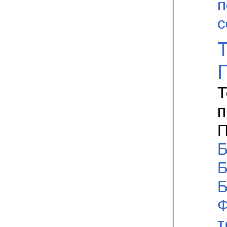
п
с
Т
п
П
Б
Б
Б
т