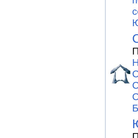
п
с
Ю
П
Н
С
С
С
Б
П