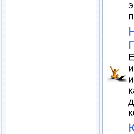
э
п
Е
и
и
к
д
к