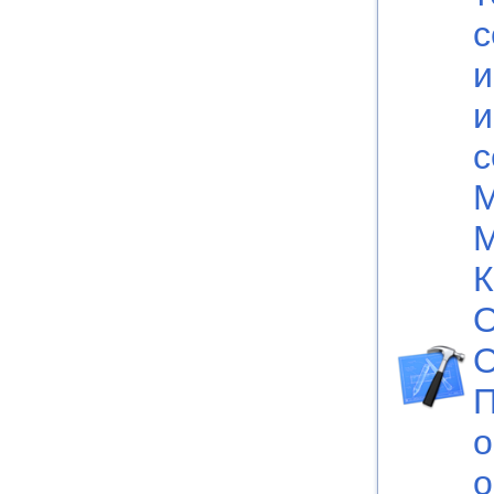
с
и
и
с
М
М
К
О
О
П
о
о