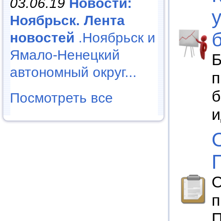
03.06.19
Новости:
Ноябрьск. Лента
новостей
.Ноябрьск и
Ямало-Ненецкий
Б
автономный округ...
п
б
Посмотреть все
и
О
п
П