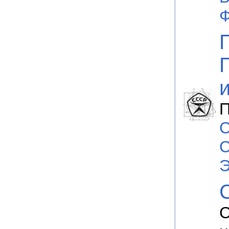
Ф
П
С
Э
С