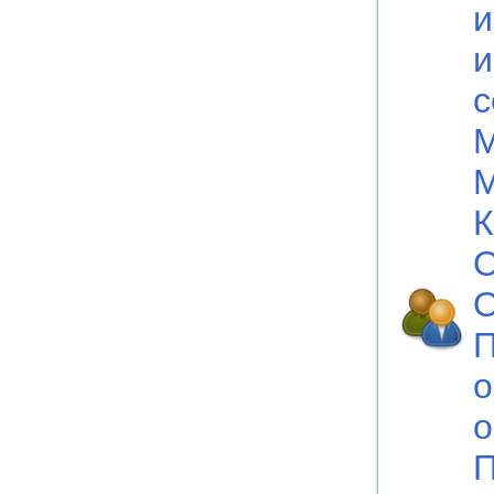
и
и
с
М
М
К
О
О
П
о
о