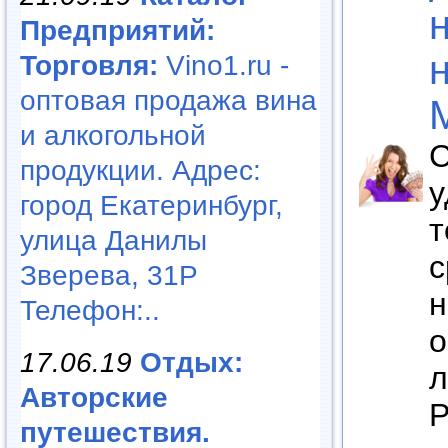
Предприятий:
Торговля:
Vino1.ru -
оптовая продажа вина
и алкогольной
С
продукции. Адрес:
у
город Екатеринбург,
т
улица Данилы
с
Зверева, 31Р
н
Телефон:..
о
17.06.19
Отдых:
л
Авторские
Р
путешествия.