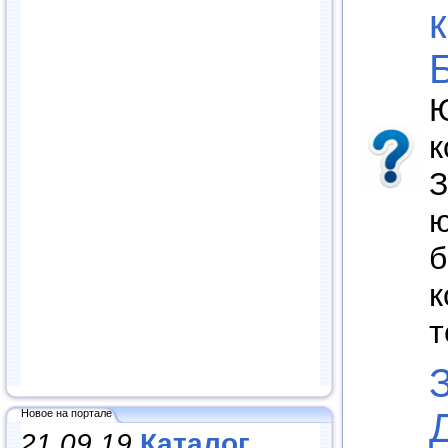
Ю
к
З
ю
б
к
т
Новое на портале
21.09.19
Каталог