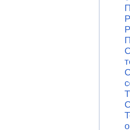
Р
Р
П
С
т
Т
С
Т