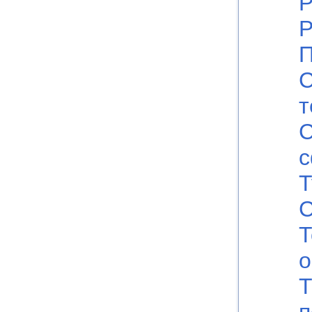
Р
Р
П
С
т
Т
С
Т
Т