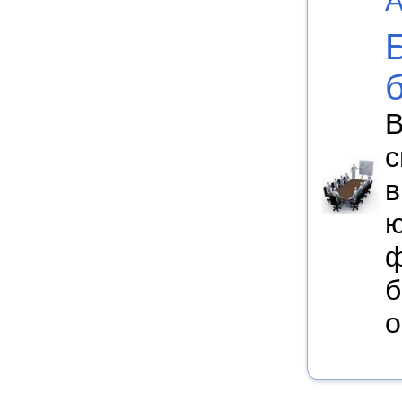
А
В
с
в
ю
ф
б
о