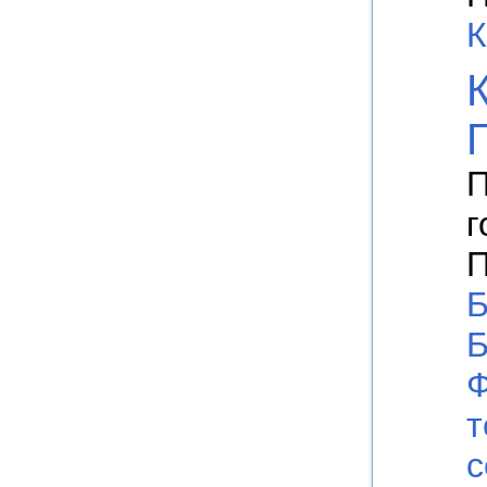
К
П
г
П
Б
Б
т
с