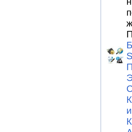
н
п
ж
П
Б
S
П
Э
С
К
и
К