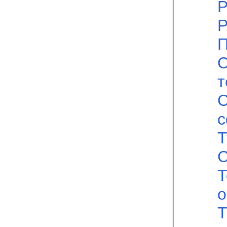
Р
Р
П
С
т
Т
С
Т
Т