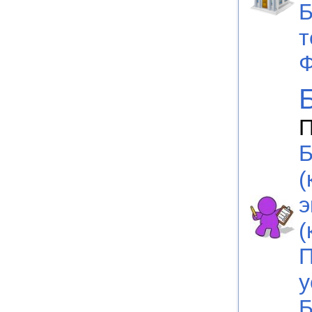
Б
т
Ф
П
Б
(
э
(
П
у
Б