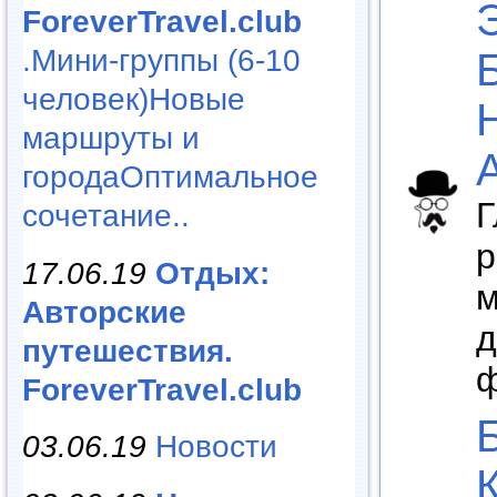
ForeverTravel.club
.Мини-группы (6-10
человек)Новые
маршруты и
городаОптимальное
Г
сочетание..
р
17.06.19
Отдых:
м
Авторские
д
путешествия.
ф
ForeverTravel.club
03.06.19
Новости