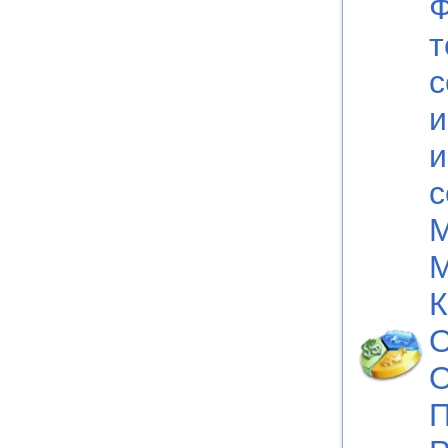
т
с
и
и
с
М
М
К
О
О