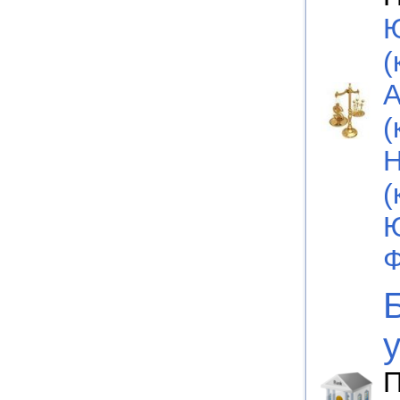
Ю
(
А
(
Н
(
Ю
Ф
П