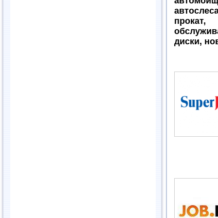
автомойщ
автослес
прокат
обслужи
диски, но