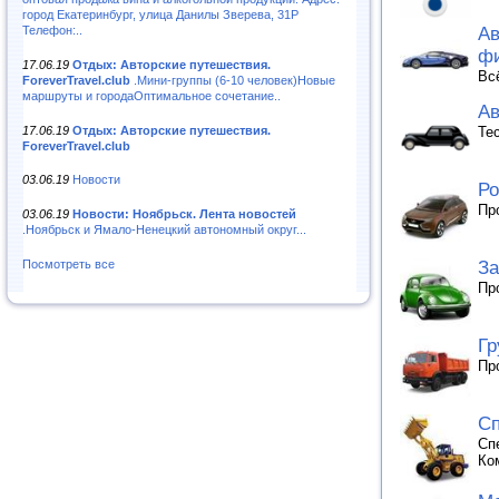
город Екатеринбург, улица Данилы Зверева, 31Р
Телефон:..
Ав
ф
17.06.19
Отдых: Авторские путешествия.
Вс
ForeverTravel.club
.Мини-группы (6-10 человек)Новые
маршруты и городаОптимальное сочетание..
Ав
17.06.19
Отдых: Авторские путешествия.
Те
ForeverTravel.club
03.06.19
Новости
Ро
Пр
03.06.19
Новости: Ноябрьск. Лента новостей
.Ноябрьск и Ямало-Ненецкий автономный округ...
За
Посмотреть все
Пр
Гр
Пр
Сп
Сп
Ко