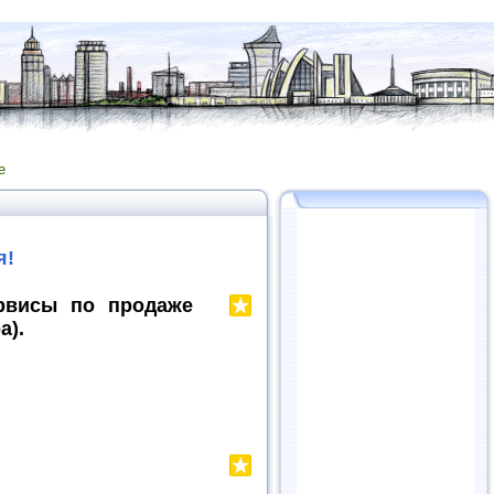
е
я!
ервисы по продаже
а).