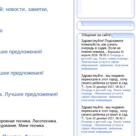
: новости, заметки,
о
Общение на сайте
Здравствуйте! Подскажите
пожалуйста, как узнать
очередь в садик. Если не
шие предложения!
помню номера...
Вероника 01
апреля 2019, 09:55 //
Очередь в
детский сад. Узнать номер очереди -
Электронные услуги в сфере
образования: заявление, получение
информации
чшие предложения!
Здравствуйте.. мы недавно
переехали в этот город , хочу
своего ребенка устроит в сад
?..
Гуля 22 декабря 2017, 08:42 //
Очередь в детский сад. Узнать номер
ка. Лучшие предложения!
очереди - Электронные услуги в
сфере образования: заявление,
получение информации
Здравствуйте.. мы недавно
переехали в этот город , хочу
своего ребенка устроит в сад
?..
Гуля 22 декабря 2017, 08:42 //
орожная техника. Лесотехника.
Очередь в детский сад. Узнать номер
очереди - Электронные услуги в
удование. Мини техника
...
сфере образования: заявление,
получение информации