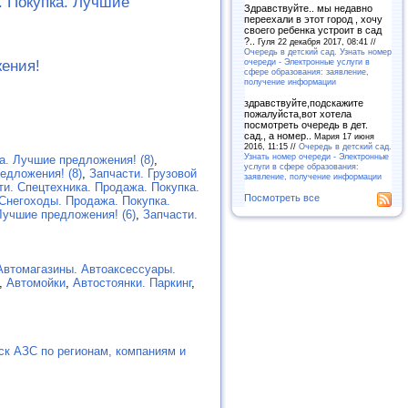
. Покупка. Лучшие
Здравствуйте.. мы недавно
переехали в этот город , хочу
своего ребенка устроит в сад
?..
Гуля 22 декабря 2017, 08:41 //
Очередь в детский сад. Узнать номер
очереди - Электронные услуги в
ения!
сфере образования: заявление,
получение информации
здравствуйте,подскажите
пожалуйста,вот хотела
посмотреть очередь в дет.
сад., а номер..
Мария 17 июня
2016, 11:15 //
Очередь в детский сад.
Узнать номер очереди - Электронные
а. Лучшие предложения! (8)
,
услуги в сфере образования:
едложения! (8)
,
Запчасти. Грузовой
заявление, получение информации
ти. Спецтехника. Продажа. Покупка.
Посмотреть все
Снегоходы. Продажа. Покупка.
Лучшие предложения! (6)
,
Запчасти.
Автомагазины. Автоаксессуары.
,
Автомойки
,
Автостоянки. Паркинг
,
ск АЗС по регионам, компаниям и