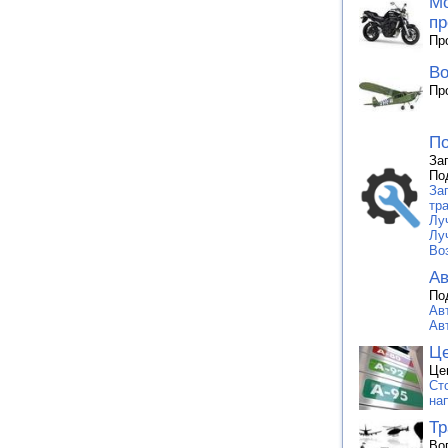
Мо
пр
Пр
Во
Пр
По
За
По
За
тр
Лу
Лу
Во
Ав
По
Ав
Ав
Це
Це
Ст
на
Тр
Во