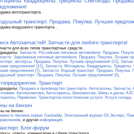
тоциклы. Квадроциклы. Трициклы. Снегоходы. Продажа
едложения!
одажа мототранспорта
...
здушный транспорт. Продажа. Покупка. Лучшие предлож
одажа воздушного транспорта
...
иск Автозапчастей! Запчасти для любого транспорта!
пчасти для всех типов транспортных средств
...
дразделы:
Запчасти. Российские легковые автомобили. Продажа. Покупк
пчасти. Зарубежные легковые автомобили. Продажа. Покупка. Лучшие пр
анспорт, автобусы. Продажа. Покупка. Лучшие предложения! (12)
,
Запчас
чшие предложения! (12)
,
Запчасти. Мотоциклы. Квадроциклы. Трициклы. 
чшие предложения (7)
,
Запчасти. Водный транспорт. Продажа. Покупка. 
здушный транспорт. Продажа. Покупка. Лучшие предложения! (5)
.
топредприятия. Транспорт
дразделы:
Продажа и производство транспорта. Автосалоны
,
Запчасти
,
тохимия. Автокосметика
,
Автосервисы
,
Шиномонтаж. Шины и диски
,
АЗС
тошколы
,
Перевозки. Транспортно-логистические услуги. Услуги склада
.
ны на бензин
ны на бензин
...
оимость бензина сервис Gasbaddy
,
Электронный журнал Oil.Эксперт
,
Пои
правлениям
, и другая
информация
.
анспорт. Блог-форум
просы, ответы, комментарии в сфере транспорта
...