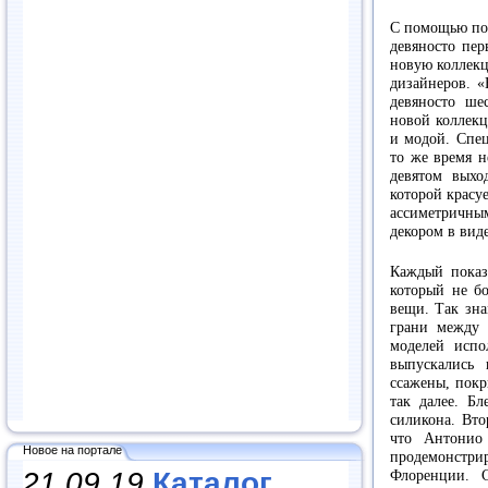
С помощью по
девяносто пе
новую коллекц
дизайнеров. «
девяносто ше
новой коллек
и модой. Спец
то же время н
девятом выход
которой красу
ассиметричны
декором в вид
Каждый показ
который не бо
вещи. Так зна
грани между «
моделей испо
выпускались
ссажены, покр
так далее. Б
силикона. Вто
что Антонио
Новое на портале
продемонстр
21.09.19
Каталог
Флоренции. 