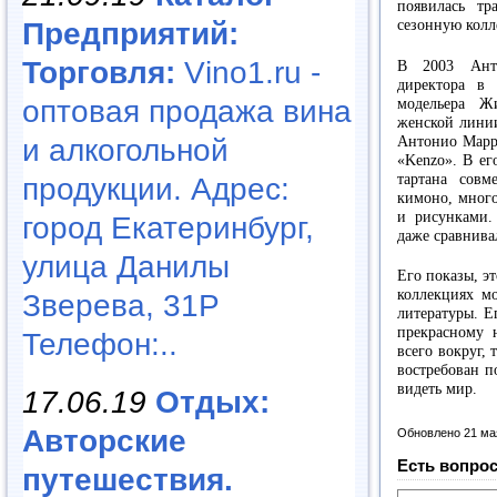
появилась т
Предприятий:
сезонную кол
Торговля:
Vino1.ru -
В 2003 Анто
директора в
оптовая продажа вина
модельера Жи
женской линии
и алкогольной
Антонио Марра
«Kenzo». В ег
тартана сов
продукции. Адрес:
кимоно, мног
и рисунками.
город Екатеринбург,
даже сравнива
улица Данилы
Его показы, эт
коллекциях м
Зверева, 31Р
литературы. Е
прекрасному 
Телефон:..
всего вокруг,
востребован п
видеть мир.
17.06.19
Отдых:
Авторские
Обновлено 21 ма
Есть вопрос
путешествия.