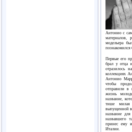
Антонио с сам
материалов, 
модельера бы
познакомился 
Первые его пр
брал у отца 
отразилось н
коллекциях Ан
Антонио Марр
чтобы продо
отправили в 
жизнь молодо
название, кот
тише милая 
выпущенной в 
название для
назвавшего 
принес ему и
Италии.