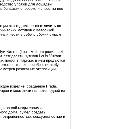
зводство упряжи для лошадей.
ь большим спросом, и спрос на нее
ции этого дома легко отличить по
нических мотивов с классикой.
ный нести в себе глубокий смысл
уи Виттон (Louis Vuitton) родился 4
 пятидесяти бутиков Louis Vuitton.
их полях в Париже, в нем продаются
 можно не только приобрести любую
посмотрев различные экспозиции
аждое изделие, созданное Prada.
аров и косметики является одной из
иц высокой моды своими
ного дома, сумел создать
л откровенностью, сексуальностью и