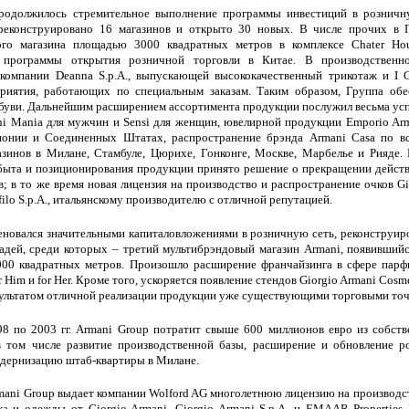
родолжилось стремительное выполнение программы инвестиций в розничн
реконструировано 16 магазинов и открыто 30 новых. В числе прочих в Г
ого магазина площадью 3000 квадратных метров в комплексе Chater Ho
й программы открытия розничной торговли в Китае. В производствен
 компании Deanna S.p.A., выпускающей высококачественный трикотаж и I G
риятия, работающих по специальным заказам. Таким образом, Группа обе
обуви. Дальнейшим расширением ассортимента продукции послужил весьма у
i Mania для мужчин и Sensi для женщин, ювелирной продукции Emporio Arm
понии и Соединенных Штатах, распространение брэнда Armani Casa по в
зинов в Милане, Стамбуле, Цюрихе, Гонконге, Москве, Марбелье и Рияде. 
ыта и позиционирования продукции принято решение о прекращении действи
в; в то же время новая лицензия на производство и распространение очков G
filo S.p.A., итальянскому производителю с отличной репутацией.
еновался значительными капиталовложениями в розничную сеть, реконструир
адей, среди которых – третий мультибрэндовый магазин Armani, появивший
00 квадратных метров. Произошло расширение франчайзинга в сфере пар
r Him и for Her. Кроме того, ускоряется появление стендов Giorgio Armani Cosm
зультатом отличной реализации продукции уже существующими торговыми то
8 по 2003 гг. Armani Group потратит свыше 600 миллионов евро из собств
 в том числе развитие производственной базы, расширение и обновление 
одернизацию штаб-квартиры в Милане.
mani Group выдает компании Wolford AG многолетнюю лицензию на производс
а и одежды от Giorgio Armani. Giorgio Armani S.p.A. и EMAAR Properties