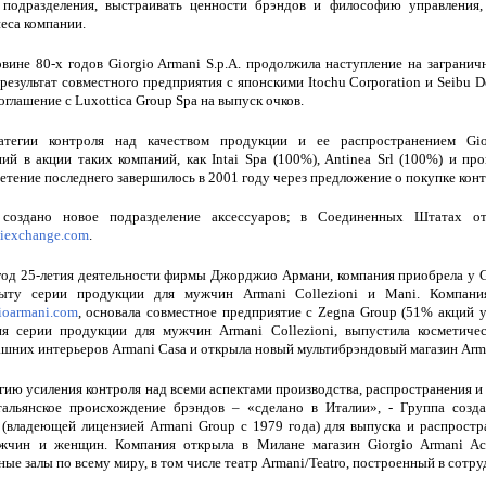
 подразделения, выстраивать ценности брэндов и философию управления
еса компании.
вине 80-х годов Giorgio Armani S.p.A. продолжила наступление на загранич
 результат совместного предприятия с японскими Itochu Corporation и Seibu D
оглашение с Luxottica Group Spa на выпуск очков.
тегии контроля над качеством продукции и ее распространением Gio
ий в акции таких компаний, как Intai Spa (100%), Antinea Srl (100%) и пр
етение последнего завершилось в 2001 году через предложение о покупке конт
создано новое подразделение аксессуаров; в Соединенных Штатах отк
iexchange.com
.
 год 25-летия деятельности фирмы Джорджио Армани, компания приобрела у
быту серии продукции для мужчин Armani Collezioni и Mani. Компани
ioarmani.com
, основала совместное предприятие с Zegna Group (51% акций у
ия серии продукции для мужчин Armani Collezioni, выпустила косметичес
шних интерьеров Armani Casa и открыла новый мультибрэндовый магазин Arm
егию усиления контроля над всеми аспектами производства, распространения 
тальянское происхождение брэндов – «сделано в Италии», - Группа созд
 (владеющей лицензией Armani Group с 1979 года) для выпуска и распрост
жчин и женщин. Компания открыла в Милане магазин Giorgio Armani Acce
ые залы по всему миру, в том числе театр Armani/Teatro, построенный в сотр