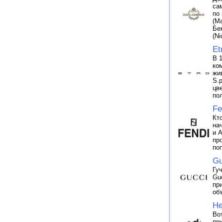
са
по
(M
Бе
(N
Et
В 
ко
жи
S.
цв
по
Fe
Кт
на
и 
пр
по
Gu
Гу
Gu
пр
об
H
Во
пр