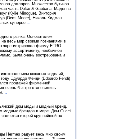
ионов долларов. Множество бутиков
емая часть Dolce & Gabbana. Мадонна
оуг (Kylie Minogue), Виктория
 Мур (Demi Moore), Николь Кидман
льных кутюрье.
...
одного рынка. Основателем
 на весь мир своими познаниями в
он зарегистрировал фирму ETRO
рокому ассортименту, необычной
оламо, была очень востребована и
 изготовлением кожаных изделий,
 году Эдуардо Фенди (Edoardo Fendi)
имался продажей фирменной
ия очень быстро становились
м.
...
альянский дом моды и модный бренд.
ых модных брендов в мире. Дом Gucci
и является второй крупнейшей по
оды Hermes радует весь мир своим
ду, когда ее основатель — Тьерри