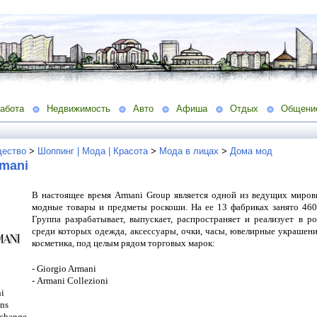
абота
Недвижимость
Авто
Афиша
Отдых
Общени
ество
>
Шоппинг | Мода | Красота
>
Мода в лицах
>
Дома мод
rmani
В настоящее время Armani Group является одной из ведущих миров
модные товары и предметы роскоши. На ее 13 фабриках занято 460
Группа разрабатывает, выпускает, распространяет и реализует в 
среди которых одежда, аксессуары, очки, часы, ювелирные украшен
косметика, под целым рядом торговых марок:
-
Giorgio
Armani
-
Armani
Collezioni
i
ans
change