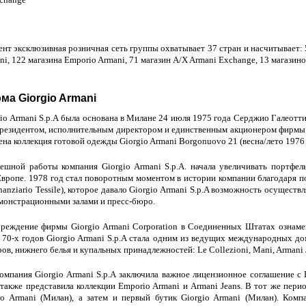
нт эксклюзивная розничная сеть группы охватывает 37 стран и насчитывает: 5
ni, 122 магазина Emporio Armani, 71 магазин A/X Armani Exchange, 13 магазинов
ма Giorgio Armani
io Armani S.p.A была основана в Милане 24 июля 1975 года Серджио Галеотт
президентом, исполнительным директором и единственным акционером фирмы. 
ена коллекция готовой одежды Giorgio Armani Borgonuovo 21 (весна/лето
1976 
ешной работы компания Giorgio Armani S.p.A. начала увеличивать портфел
Европе. 1978 год стал поворотным моментом в истории компании благодаря 
anziario Tessile), которое давало Giorgio Armani S.p.A возможность осущест
монстрационными залами и пресс-бюро.
чреждение фирмы Giorgio Armani Corporation в Соединенных Штатах ознам
 70-х годов Giorgio Armani S.p.A стала одним из ведущих международных д
ов, нижнего белья и купальных принадлежностей: Le Collezioni, Mani, Armani J
компания Giorgio Armani S.p.A заключила важное лицензионное соглашение с L'
также представила коллекции Emporio Armani и Armani Jeans. В тот же перио
io Armani (Милан), а затем и первый бутик Giorgio Armani (Милан). Комп