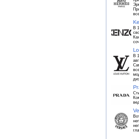
Эр
Пр
вс
Ke
В 
св
Ка
со
Lo
В 
ав
Са
вс
мо
ди
Pr
Ст
Ко
ве
Ve
Во
не
не
гл