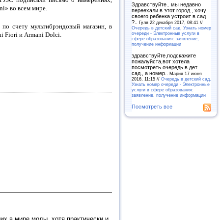
Здравствуйте.. мы недавно
i» во всем мире.
переехали в этот город , хочу
своего ребенка устроит в сад
?..
Гуля 22 декабря 2017, 08:41 //
по счету мультибрэндовый магазин, в
Очередь в детский сад. Узнать номер
очереди - Электронные услуги в
 Fiori и Armani Dolci.
сфере образования: заявление,
получение информации
здравствуйте,подскажите
пожалуйста,вот хотела
посмотреть очередь в дет.
сад., а номер..
Мария 17 июня
2016, 11:15 //
Очередь в детский сад.
Узнать номер очереди - Электронные
услуги в сфере образования:
заявление, получение информации
Посмотреть все
их в мире моды, хотя практически и