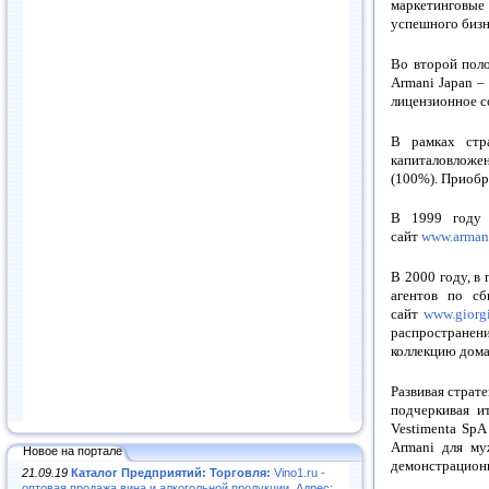
маркетинговые
успешного бизн
Во второй поло
Armani Japan –
лицензионное с
В рамках стра
капиталовложен
(100%). Приобр
В 1999 году 
сайт
www.arman
В 2000 году, в
агентов по с
сайт
www.giorg
распространен
коллекцию дома
Развивая страт
подчеркивая и
Vestimenta SpA
Armani для му
Новое на портале
демонстрационн
21.09.19
Каталог Предприятий: Торговля:
Vino1.ru -
оптовая продажа вина и алкогольной продукции. Адрес: