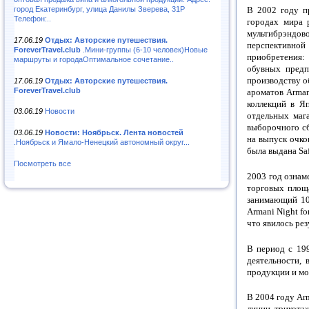
город Екатеринбург, улица Данилы Зверева, 31Р
В 2002 году п
Телефон:..
городах мира 
мультибрэндов
17.06.19
Отдых: Авторские путешествия.
перспективно
ForeverTravel.club
.Мини-группы (6-10 человек)Новые
приобретения:
маршруты и городаОптимальное сочетание..
обувных предп
производству 
17.06.19
Отдых: Авторские путешествия.
ForeverTravel.club
ароматов Arman
коллекций в Я
03.06.19
Новости
отдельных мага
выборочного сб
03.06.19
Новости: Ноябрьск. Лента новостей
на выпуск очко
.Ноябрьск и Ямало-Ненецкий автономный округ...
была выдана Sa
Посмотреть все
2003 год ознам
торговых площ
занимающий 10
Armani Night fo
что явилось ре
В период с 199
деятельности,
продукции и м
В 2004 году Ar
линии трикотаж