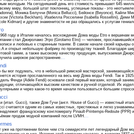
мым молодым. На сегодняшний день его стоимость превышает 645 милл
 всему миру, большой штат поклонниц, успешные показы - это неотъемл
adonna), Моника Белуччи (Monica Bellucci), Бейонсе (Beyonce), Кайли Мин
кхэм (Victoria Beckham), Изабелла Росселини (Isabella Rossellini), Деми
icole Kidman) и другие знаменитости не раз обращались к услугам гениа
ro
1968 году в Италии началось восхождение Дома моды Etro к вершинам м
мпании стал Джироламо Этро (Girolamo Etro) — человек, прославившийся
вописи и любовью к старинным тканям. В самом начале своей карьеры 
p.A и открыл небольшую фабрику по производству тканей. Благодаря ши
етовой гамме, а также высокому качеству продукция, выпускаемая Джир
лучила широкое распространение.
...
ndi
о бы мог подумать, что в небольшой римской мастерской, занимающейся
чнется история прославленного на весь мир Дома моды Fendi. Так в 1925
Адель Фенди (Adele Fendi) основали свой первый магазин, который зан
одукции, отличающейся высоким качеством и ручной отделкой. Их издел
пулярными и через какое-то время начали пользоваться большим спросо
cci
чи (итал. Gucci), также Дом Гучи (англ. House of Gucci) — известный ит
cci считается одним из самых известных, престижных и легко узнаваем
инадлежит французскому конгломерату Pinault-Printemps-Redoute (PPR) 
ъёмам продаж модной компанией после LVMH.
...
ermes
т уже на протяжении более чем ста семидесяти лет легендарный Дом м
исутствием на рынке. История этой компании началась в далеком 1837 го