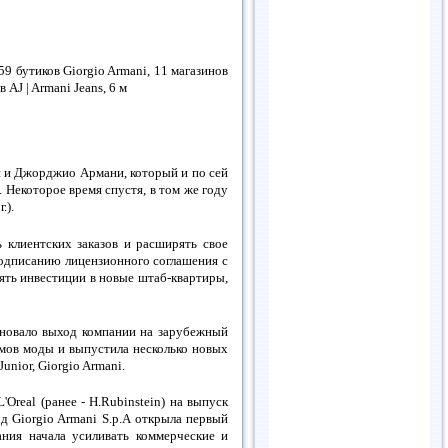
9 бутиков Giorgio Armani, 11 магазинов
 AJ | Armani Jeans,
6 м
и и Джорджио Армани, который и по сей
Некоторое время спустя, в том же году
г
.).
ь клиентских заказов и расширять свое
подписанию лицензионного соглашения с
влять инвестиции в новые штаб-квартиры,
еновало выход компании на зарубежный
омов моды и выпустила несколько новых
unior, Giorgio Armani.
Oreal (ранее - H.Rubinstein) на выпуск
д Giorgio Armani S.p.A открыла первый
ания начала усиливать коммерческие и