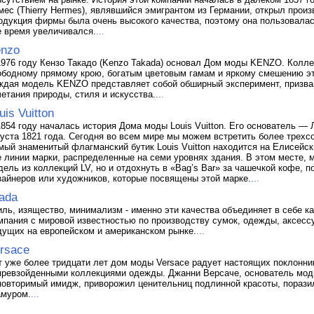
мес (Thierry Hermes), являвшийся эмигрантом из Германии, открыл прои
одукция фирмы была очень высокого качества, поэтому она пользовалас
е время увеличивался.
...
nzo
1976 году Кензо Такадо (Kenzo Takada) основал Дом моды KENZO. Коллек
ободному прямому крою, богатым цветовым гамам и яркому смешению эт
ждая модель KENZO представляет собой обширный эксперимент, призван
четания природы, стиля и искусства.
...
uis Vuitton
1854 году началась история Дома моды Louis Vuitton. Его основатель — Л
густа 1821 года. Сегодня во всем мире мы можем встретить более трехсот
мый знаменитый флагманский бутик Louis Vuitton находится на Елисейск
е линии марки, распределенные на семи уровнях здания. В этом месте,
дель из коллекций LV, но и отдохнуть в «Bag’s Bar» за чашечкой кофе, 
зайнеров или художников, которые посвящены этой марке.
...
ada
иль, изящество, минимализм - именно эти качества объединяет в себе к
мпания с мировой известностью по производству сумок, одежды, аксессу
дущих на европейском и американском рынке.
...
rsace
т уже более тридцати лет дом моды Versace радует настоящих поклонн
превзойденными коллекциями одежды. Джанни Версаче, основатель мод
повторимый имидж, приворожил ценительниц подлинной красоты, порази
амуром.
...