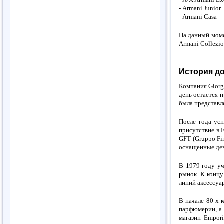
-
Armani
Junior
-
Armani
Casa
На данный моме
Armani Collezio
История до
Компания Giorg
день остается 
была представл
После года усп
присутствие в 
GFT (Gruppo Fin
оснащенные де
В 1979 году у
рынок. К концу
линий аксессуар
В начале 80-х 
парфюмерии, а 
магазин Empor