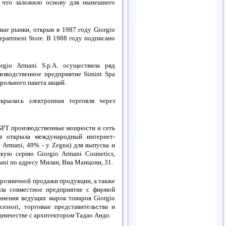
, что заложило основу для нынешнего
ные рынки, открыв в 1987 году Giorgio
epartment Store. В 1988 году подписано
rgio Armani S.p.A. осуществила ряд
оизводственное предприятие Simint Spa
рольного пакета акций.
рылась электронная торговля через
 GFT производственные мощности и сеть
я открыла международный интернет-
 Armani, 49% - у Zegna) для выпуска и
кую серию Giorgio Armani Cosmetics,
ani по адресу Милан, Виа Манцони, 31.
и розничной продажи продукции, а также
ала совместное предприятие с фирмой
ранения ведущих марок товаров Giorgio
ssori, торговые представительства и
удничестве с архитектором Тадао Андо.