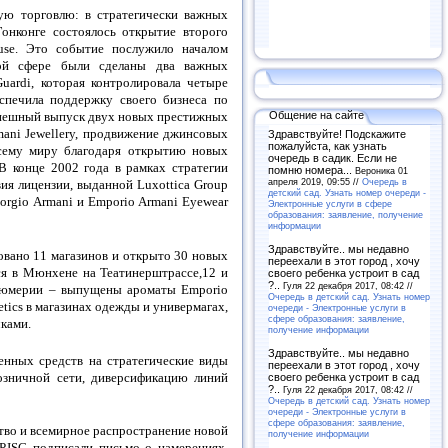
ую торговлю: в стратегически важных
онконге состоялось открытие второго
use. Это событие послужило началом
ной сфере были сделаны два важных
uardi, которая контролировала четыре
спечила поддержку своего бизнеса по
Общение на сайте
спешный выпуск двух новых престижных
ani Jewellery, продвижение джинсовых
Здравствуйте! Подскажите
пожалуйста, как узнать
сему миру благодаря открытию новых
очередь в садик. Если не
В конце 2002 года в рамках стратегии
помню номера...
Вероника 01
апреля 2019, 09:55 //
Очередь в
я лицензии, выданной Luxottica Group
детский сад. Узнать номер очереди -
iorgio Armani и Emporio Armani Eyewear
Электронные услуги в сфере
образования: заявление, получение
информации
Здравствуйте.. мы недавно
овано 11 магазинов и открыто 30 новых
переехали в этот город , хочу
ся в Мюнхене на Театинерштрассе,12 и
своего ребенка устроит в сад
?..
Гуля 22 декабря 2017, 08:42 //
фюмерии – выпущены ароматы Emporio
Очередь в детский сад. Узнать номер
etics в магазинах одежды и универмагах,
очереди - Электронные услуги в
сфере образования: заявление,
чками.
получение информации
Здравствуйте.. мы недавно
енных средств на стратегические виды
переехали в этот город , хочу
розничной сети, диверсификацию линий
своего ребенка устроит в сад
?..
Гуля 22 декабря 2017, 08:42 //
Очередь в детский сад. Узнать номер
очереди - Электронные услуги в
сфере образования: заявление,
тво и всемирное распространение новой
получение информации
 PJSC подписали письмо о намерениях,