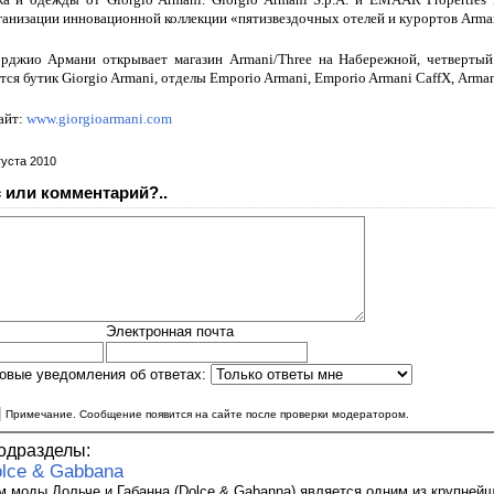
анизации инновационной коллекции «пятизвездочных отелей и курортов Arman
джио Армани открывает магазин Armani/Three на Набережной, четвертый 
ся бутик Giorgio Armani, отделы Emporio Armani, Emporio Armani CaffХ, Armani
а
йт:
www.giorgioarmani.com
густа 2010
 или комментарий?..
Электронная почта
овые уведомления об ответах:
|
Примечание. Сообщение появится на сайте после проверки модератором.
одразделы:
lce & Gabbana
м моды Дольче и Габанна (Dolce & Gabanna) является одним из крупнейш