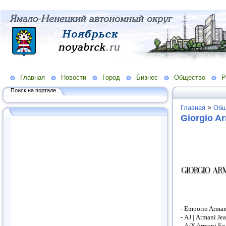
Главная
Новости
Город
Бизнес
Общество
Р
Поиск на портале...
Главная
>
Общ
Giorgio A
-
Emporio
Arman
-
AJ
|
Armani
Je
-
A
/
X
Armani
Ex