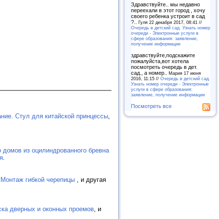
Здравствуйте.. мы недавно
переехали в этот город , хочу
своего ребенка устроит в сад
?..
Гуля 22 декабря 2017, 08:41 //
Очередь в детский сад. Узнать номер
очереди - Электронные услуги в
сфере образования: заявление,
получение информации
здравствуйте,подскажите
пожалуйста,вот хотела
посмотреть очередь в дет.
сад., а номер..
Мария 17 июня
2016, 11:15 //
Очередь в детский сад.
Узнать номер очереди - Электронные
услуги в сфере образования:
заявление, получение информации
Посмотреть все
ние. Стул для китайской принцессы
,
 домов из оцилиндрованного бревна
я
.
,
Монтаж гибкой черепицы
, и другая
ска дверных и оконных проемов
, и