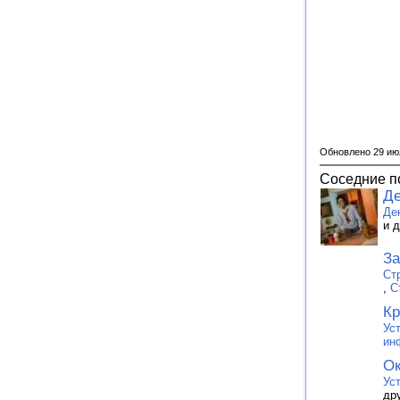
Обновлено 29 ию
Соседние п
Де
Де
и 
За
Ст
,
С
Кр
Ус
ин
Ок
Ус
др