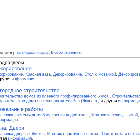
Комментировать
ля 2010
[Постоянная ссылка]
одразделы:
корирование
корирование. Красная ваза
,
Декорирование. Стол с мозаикой
,
Декорирова
другая
информация
.
городное строительство
роительство домов из клееного профилированного бруса
,
Строительство
троительство дома по технологии EcoPan (Экопан)
, и другая
информаци
овельные работы
тановка системы антиобледенения водостоков
,
Монтаж черепицы зимой
формация
.
на. Двери
тановка дверных блоков
,
Монтаж пластикового окна
,
Подготовка и покра
угая
информация
.