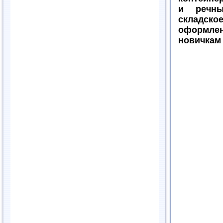
и речны
складс
оформлен
новичкам