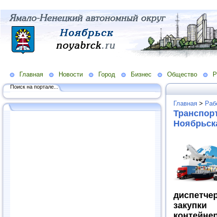
Главная
Новости
Город
Бизнес
Общество
Р
Поиск на портале...
Главная
>
Раб
Транспорт
Ноябрьска
диспетче
закупк
контейнер