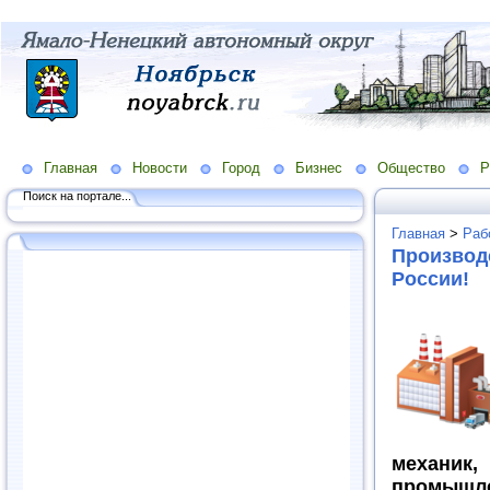
Главная
Новости
Город
Бизнес
Общество
Р
Поиск на портале...
Главная
>
Раб
Производс
России!
механи
промышл