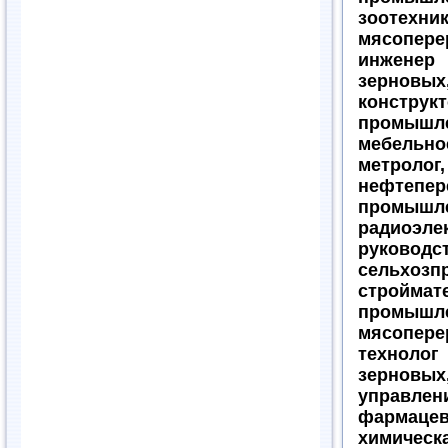
зоотех
мясопер
инженер
зерновых
конструк
промыш
мебельн
метролог
нефтепер
промы
радиоэ
руков
сельхоз
строймат
промышл
мясопер
технолог
зерновых
управлен
фармац
химичес