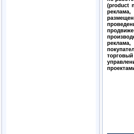
(product 
реклама,
размеще
провед
продвиже
производ
реклама,
покупат
торговый
управле
проектам