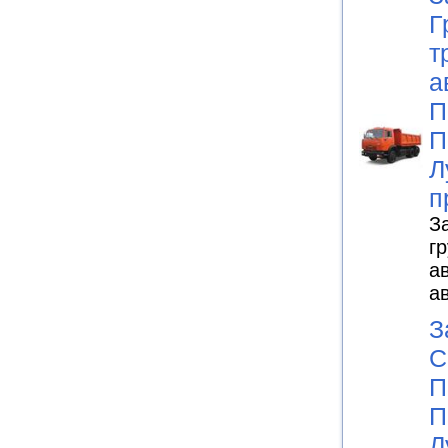
Г
т
а
П
П
Л
п
З
г
а
а
З
С
П
П
Л