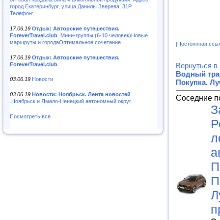
город Екатеринбург, улица Данилы Зверева, 31Р
Телефон:..
17.06.19
Отдых: Авторские путешествия.
ForeverTravel.club
.Мини-группы (6-10 человек)Новые
маршруты и городаОптимальное сочетание..
[Постоянная ссы
17.06.19
Отдых: Авторские путешествия.
ForeverTravel.club
Вернуться в
Водный тра
03.06.19
Новости
Покупка. Л
03.06.19
Новости: Ноябрьск. Лента новостей
Соседние п
.Ноябрьск и Ямало-Ненецкий автономный округ...
З
Посмотреть все
Р
л
а
П
П
Л
п