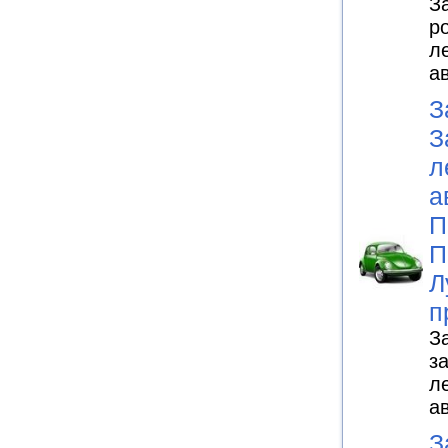
З
р
л
а
З
З
л
а
П
П
Л
п
З
з
л
а
З