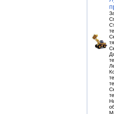
п
З
С
С
т
С
тя
С
Д
т
Л
К
т
т
С
т
Н
о
М