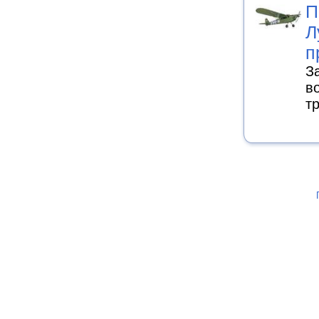
П
Л
п
З
в
т