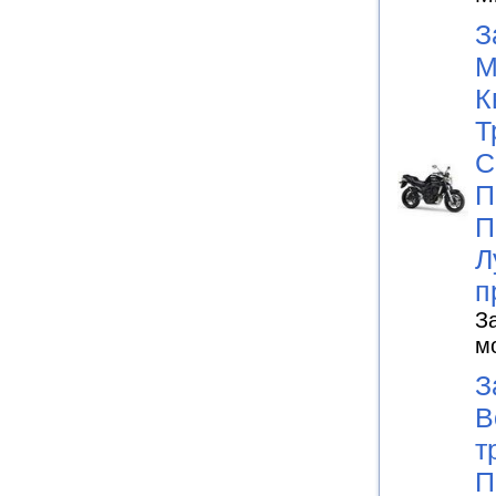
З
М
К
Т
С
П
П
Л
п
З
м
З
В
т
П