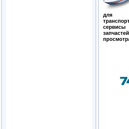
для 
трансп
сервис
запчасте
просмотра