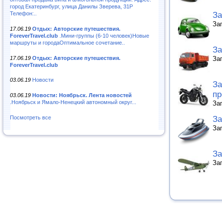
город Екатеринбург, улица Данилы Зверева, 31Р
Телефон:..
За
За
17.06.19
Отдых: Авторские путешествия.
ForeverTravel.club
.Мини-группы (6-10 человек)Новые
маршруты и городаОптимальное сочетание..
За
17.06.19
Отдых: Авторские путешествия.
За
ForeverTravel.club
03.06.19
Новости
За
пр
03.06.19
Новости: Ноябрьск. Лента новостей
.Ноябрьск и Ямало-Ненецкий автономный округ...
За
За
Посмотреть все
За
За
За