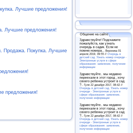
купка. Лучшие предложения!
ка. Лучшие предложения!
Общение на сайте
Здравствуйте! Подскажите
пожалуйста, как узнать
очередь в садик. Если не
. Продажа. Покупка. Лучшие
помню номера...
Вероника 01
апреля 2019, 09:55 //
Очередь в
детский сад. Узнать номер очереди -
Электронные услуги в сфере
образования: заявление, получение
информации
предложения!
Здравствуйте.. мы недавно
переехали в этот город , хочу
своего ребенка устроит в сад
?..
Гуля 22 декабря 2017, 08:42 //
Очередь в детский сад. Узнать номер
ие предложения!
очереди - Электронные услуги в
сфере образования: заявление,
получение информации
Здравствуйте.. мы недавно
переехали в этот город , хочу
своего ребенка устроит в сад
?..
Гуля 22 декабря 2017, 08:42 //
Очередь в детский сад. Узнать номер
очереди - Электронные услуги в
сфере образования: заявление,
получение информации