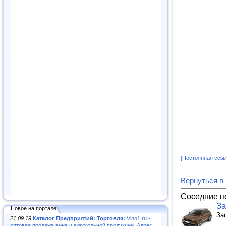
[Постоянная ссы
Вернуться в
Соседние п
За
Новое на портале
За
21.09.19
Каталог Предприятий: Торговля:
Vino1.ru -
оптовая продажа вина и алкогольной продукции. Адрес: