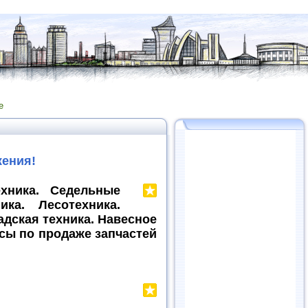
е
жения!
ехника. Седельные
ика. Лесотехника.
адская техника. Навесное
сы по продаже запчастей