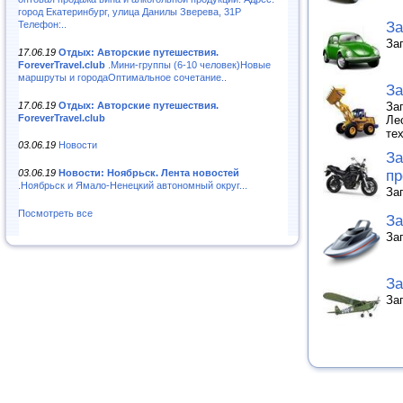
город Екатеринбург, улица Данилы Зверева, 31Р
Телефон:..
За
За
17.06.19
Отдых: Авторские путешествия.
ForeverTravel.club
.Мини-группы (6-10 человек)Новые
маршруты и городаОптимальное сочетание..
За
17.06.19
Отдых: Авторские путешествия.
За
ForeverTravel.club
Ле
те
03.06.19
Новости
За
пр
03.06.19
Новости: Ноябрьск. Лента новостей
.Ноябрьск и Ямало-Ненецкий автономный округ...
За
Посмотреть все
За
За
За
За