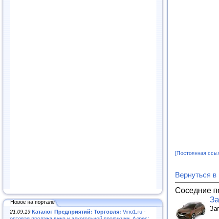
[Постоянная ссы
Вернуться в
Соседние п
За
Новое на портале
За
21.09.19
Каталог Предприятий: Торговля:
Vino1.ru -
оптовая продажа вина и алкогольной продукции. Адрес: