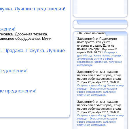
купка. Лучшие предложения!
ожения!
Общение на сайте
техника. Дорожная техника.
Навесное оборудование. Мини
Здравствуйте! Подскажите
пожалуйста, как узнать
очередь в садик. Если не
помню номера...
Вероника 01
. Продажа. Покупка. Лучшие
апреля 2019, 09:55 //
Очередь в
детский сад. Узнать номер очереди -
Электронные услуги в сфере
образования: заявление, получение
информации
предложения!
Здравствуйте.. мы недавно
переехали в этот город , хочу
своего ребенка устроит в сад
?..
Гуля 22 декабря 2017, 08:42 //
Очередь в детский сад. Узнать номер
очереди - Электронные услуги в
ие предложения!
сфере образования: заявление,
получение информации
Здравствуйте.. мы недавно
переехали в этот город , хочу
своего ребенка устроит в сад
?..
Гуля 22 декабря 2017, 08:42 //
Очередь в детский сад. Узнать номер
очереди - Электронные услуги в
сфере образования: заявление,
получение информации