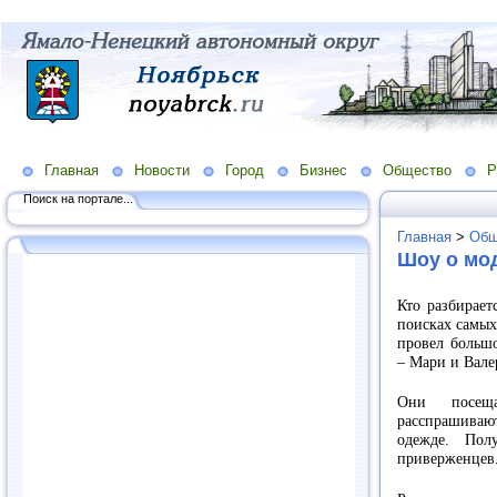
Главная
Новости
Город
Бизнес
Общество
Р
Поиск на портале...
Главная
>
Общ
Шоу о мод
Кто разбирает
поисках самых
провел большо
– Мари и Вале
Они посеща
расспрашиваю
одежде. Пол
приверженцев