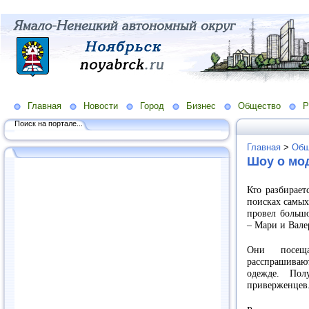
Главная
Новости
Город
Бизнес
Общество
Р
Поиск на портале...
Главная
>
Общ
Шоу о мод
Кто разбирает
поисках самых
провел большо
– Мари и Вале
Они посеща
расспрашиваю
одежде. Пол
приверженцев