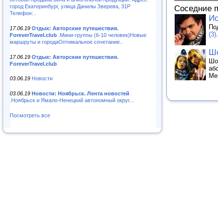
город Екатеринбург, улица Данилы Зверева, 31Р
Соседние 
Телефон:..
Ис
По
17.06.19
Отдых: Авторские путешествия.
(3)
.
ForeverTravel.club
.Мини-группы (6-10 человек)Новые
маршруты и городаОптимальное сочетание..
Шо
17.06.19
Отдых: Авторские путешествия.
Шо
ForeverTravel.club
аб
Ме
03.06.19
Новости
03.06.19
Новости: Ноябрьск. Лента новостей
.Ноябрьск и Ямало-Ненецкий автономный округ...
Посмотреть все