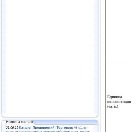
Единица
консистенции
(ед. к.)
Новое на портале
21.09.19
Каталог Предприятий: Торговля:
Vino1.ru -
оптовая продажа вина и алкогольной продукции. Адрес: