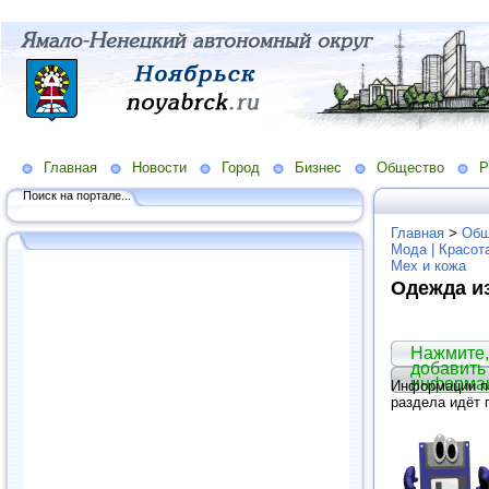
Главная
Новости
Город
Бизнес
Общество
Р
Поиск на портале...
Главная
>
Общ
Мода | Красот
Мех и кожа
Одежда и
Нажмите,
добавить
информа
Информации по
раздела идёт 