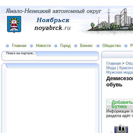
Главная
Новости
Город
Бизнес
Общество
Р
Поиск на портале...
Главная
>
Общ
Мода | Красот
Мужская мода
Демисезо
обувь
Добавить
Бутика
Информации по
раздела идёт 